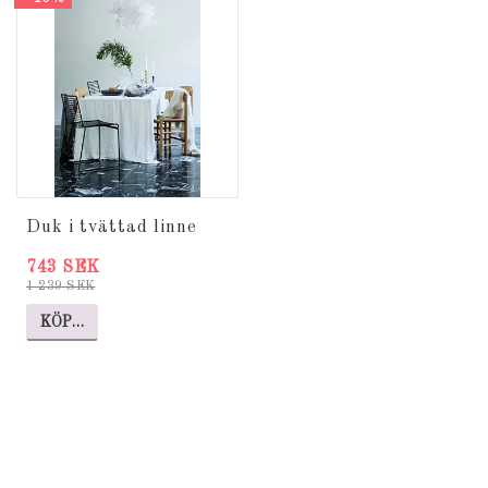
Duk i tvättad linne
743 SEK
1 239 SEK
KÖP…