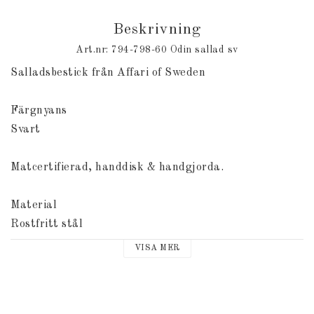
Beskrivning
Art.nr: 794-798-60 Odin sallad sv
Salladsbestick från Affari of Sweden

Färgnyans

Svart

Matcertifierad, handdisk & handgjorda.

Material

Rostfritt stål 

VISA MER
Mått

Längd 30 cm

Bredd  6 cm